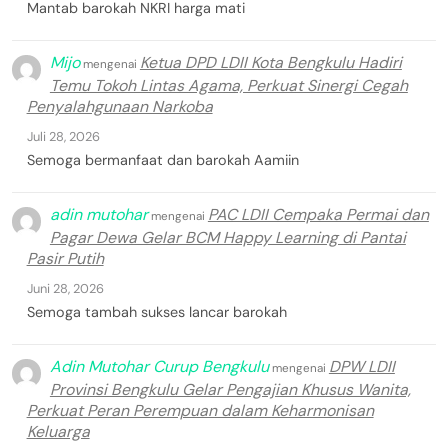
Mantab barokah NKRI harga mati
Mijo
Ketua DPD LDII Kota Bengkulu Hadiri
mengenai
Temu Tokoh Lintas Agama, Perkuat Sinergi Cegah
Penyalahgunaan Narkoba
Juli 28, 2026
Semoga bermanfaat dan barokah Aamiin
adin mutohar
PAC LDII Cempaka Permai dan
mengenai
Pagar Dewa Gelar BCM Happy Learning di Pantai
Pasir Putih
Juni 28, 2026
Semoga tambah sukses lancar barokah
Adin Mutohar Curup Bengkulu
DPW LDII
mengenai
Provinsi Bengkulu Gelar Pengajian Khusus Wanita,
Perkuat Peran Perempuan dalam Keharmonisan
Keluarga