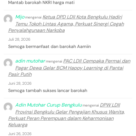
Mantab barokah NKRI harga mati
Mijo
Ketua DPD LDII Kota Bengkulu Hadiri
mengenai
Temu Tokoh Lintas Agama, Perkuat Sinergi Cegah
Penyalahgunaan Narkoba
Juli 28, 2026
Semoga bermanfaat dan barokah Aamiin
adin mutohar
PAC LDII Cempaka Permai dan
mengenai
Pagar Dewa Gelar BCM Happy Learning di Pantai
Pasir Putih
Juni 28, 2026
Semoga tambah sukses lancar barokah
Adin Mutohar Curup Bengkulu
DPW LDII
mengenai
Provinsi Bengkulu Gelar Pengajian Khusus Wanita,
Perkuat Peran Perempuan dalam Keharmonisan
Keluarga
Juni 26, 2026