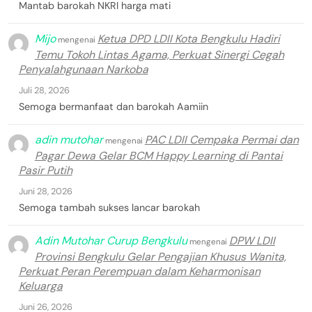
Mantab barokah NKRI harga mati
Mijo
Ketua DPD LDII Kota Bengkulu Hadiri
mengenai
Temu Tokoh Lintas Agama, Perkuat Sinergi Cegah
Penyalahgunaan Narkoba
Juli 28, 2026
Semoga bermanfaat dan barokah Aamiin
adin mutohar
PAC LDII Cempaka Permai dan
mengenai
Pagar Dewa Gelar BCM Happy Learning di Pantai
Pasir Putih
Juni 28, 2026
Semoga tambah sukses lancar barokah
Adin Mutohar Curup Bengkulu
DPW LDII
mengenai
Provinsi Bengkulu Gelar Pengajian Khusus Wanita,
Perkuat Peran Perempuan dalam Keharmonisan
Keluarga
Juni 26, 2026