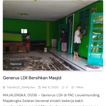
Nasional
Generus LDII Bersihkan Masjid
Triardhi22_k944y3so
Mei 31, 2020
0
1 Mins
MAJALENGKA, 01/06 – Generus LDII di PAC Leuwimunding,
Majalengka Selatan beramal sholeh bekerja bakti