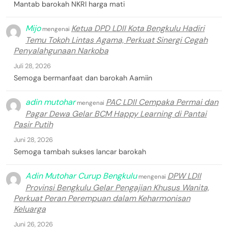
Mantab barokah NKRI harga mati
Mijo
Ketua DPD LDII Kota Bengkulu Hadiri
mengenai
Temu Tokoh Lintas Agama, Perkuat Sinergi Cegah
Penyalahgunaan Narkoba
Juli 28, 2026
Semoga bermanfaat dan barokah Aamiin
adin mutohar
PAC LDII Cempaka Permai dan
mengenai
Pagar Dewa Gelar BCM Happy Learning di Pantai
Pasir Putih
Juni 28, 2026
Semoga tambah sukses lancar barokah
Adin Mutohar Curup Bengkulu
DPW LDII
mengenai
Provinsi Bengkulu Gelar Pengajian Khusus Wanita,
Perkuat Peran Perempuan dalam Keharmonisan
Keluarga
Juni 26, 2026