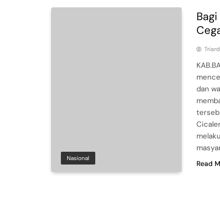
Bagi
Cega
Triar
KAB.BA
menceg
dan wa
membag
terseb
Cicale
melaku
masya
Nasional
Read M