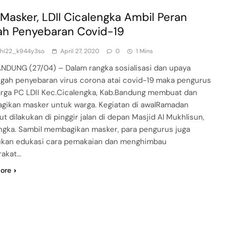
 Masker, LDII Cicalengka Ambil Peran
h Penyebaran Covid-19
dhi22_k944y3so
April 27, 2020
0
1 Mins
NDUNG (27/04) – Dalam rangka sosialisasi dan upaya
ah penyebaran virus corona atai covid-19 maka pengurus
rga PC LDII Kec.Cicalengka, Kab.Bandung membuat dan
ikan masker untuk warga. Kegiatan di awalRamadan
ut dilakukan di pinggir jalan di depan Masjid Al Mukhlisun,
ngka. Sambil membagikan masker, para pengurus juga
kan edukasi cara pemakaian dan menghimbau
rakat…
ore