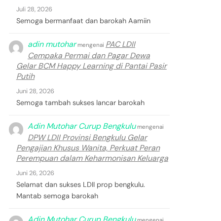
Juli 28, 2026
Semoga bermanfaat dan barokah Aamiin
adin mutohar
PAC LDII
mengenai
Cempaka Permai dan Pagar Dewa
Gelar BCM Happy Learning di Pantai Pasir
Putih
Juni 28, 2026
Semoga tambah sukses lancar barokah
Adin Mutohar Curup Bengkulu
mengenai
DPW LDII Provinsi Bengkulu Gelar
Pengajian Khusus Wanita, Perkuat Peran
Perempuan dalam Keharmonisan Keluarga
Juni 26, 2026
Selamat dan sukses LDII prop bengkulu.
Mantab semoga barokah
Adin Mutohar Curup Bengkulu
mengenai