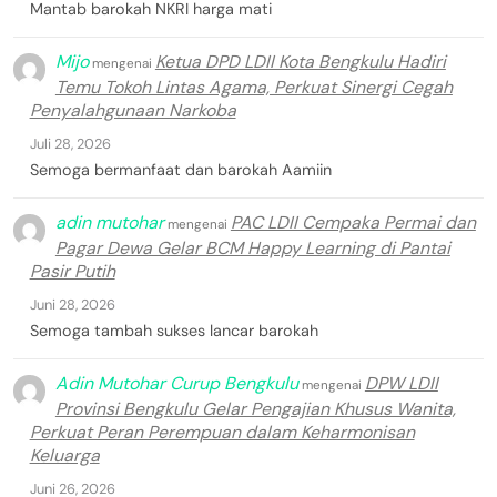
Mantab barokah NKRI harga mati
Mijo
Ketua DPD LDII Kota Bengkulu Hadiri
mengenai
Temu Tokoh Lintas Agama, Perkuat Sinergi Cegah
Penyalahgunaan Narkoba
Juli 28, 2026
Semoga bermanfaat dan barokah Aamiin
adin mutohar
PAC LDII Cempaka Permai dan
mengenai
Pagar Dewa Gelar BCM Happy Learning di Pantai
Pasir Putih
Juni 28, 2026
Semoga tambah sukses lancar barokah
Adin Mutohar Curup Bengkulu
DPW LDII
mengenai
Provinsi Bengkulu Gelar Pengajian Khusus Wanita,
Perkuat Peran Perempuan dalam Keharmonisan
Keluarga
Juni 26, 2026