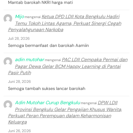
Mantab barokah NKRI harga mati
Mijo
Ketua DPD LDII Kota Bengkulu Hadiri
mengenai
Temu Tokoh Lintas Agama, Perkuat Sinergi Cegah
Penyalahgunaan Narkoba
Juli 28, 2026
Semoga bermanfaat dan barokah Aamiin
adin mutohar
PAC LDII Cempaka Permai dan
mengenai
Pagar Dewa Gelar BCM Happy Learning di Pantai
Pasir Putih
Juni 28, 2026
Semoga tambah sukses lancar barokah
Adin Mutohar Curup Bengkulu
DPW LDII
mengenai
Provinsi Bengkulu Gelar Pengajian Khusus Wanita,
Perkuat Peran Perempuan dalam Keharmonisan
Keluarga
Juni 26, 2026