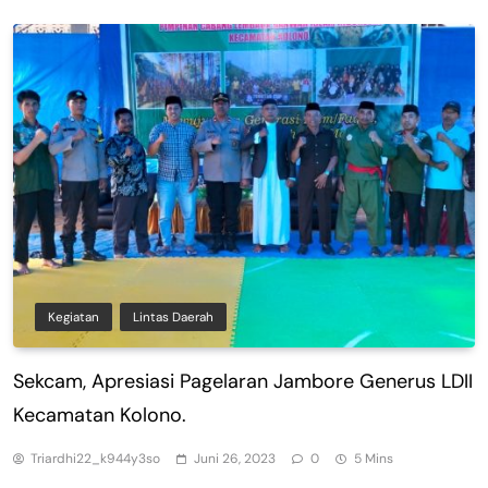
Kegiatan
Lintas Daerah
Sekcam, Apresiasi Pagelaran Jambore Generus LDII
Kecamatan Kolono.
Triardhi22_k944y3so
Juni 26, 2023
0
5 Mins