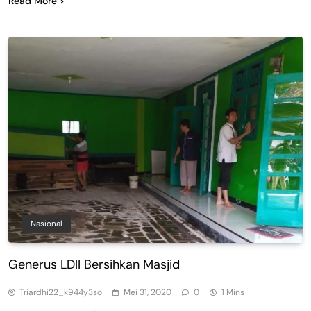
Read More
Nasional
Generus LDII Bersihkan Masjid
Triardhi22_k944y3so
Mei 31, 2020
0
1 Mins