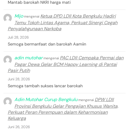
Mantab barokah NKRI harga mati
Mijo
Ketua DPD LDII Kota Bengkulu Hadiri
mengenai
Temu Tokoh Lintas Agama, Perkuat Sinergi Cegah
Penyalahgunaan Narkoba
Juli 28, 2026
Semoga bermanfaat dan barokah Aamiin
adin mutohar
PAC LDII Cempaka Permai dan
mengenai
Pagar Dewa Gelar BCM Happy Learning di Pantai
Pasir Putih
Juni 28, 2026
Semoga tambah sukses lancar barokah
Adin Mutohar Curup Bengkulu
DPW LDII
mengenai
Provinsi Bengkulu Gelar Pengajian Khusus Wanita,
Perkuat Peran Perempuan dalam Keharmonisan
Keluarga
Juni 26, 2026