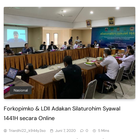
Nasional
Forkopimko & LDII Adakan Silaturohim Syawal
1441H secara Online
Triardhi22_k944y3so
Juni 7, 2020
0
5 Mins