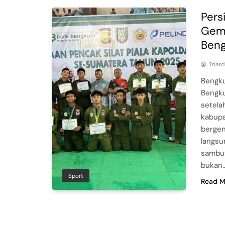
Pers
Gemi
Beng
Triar
Bengku
Bengku
setela
kabupa
bergen
langsu
sambut
bukan
Sport
Read M