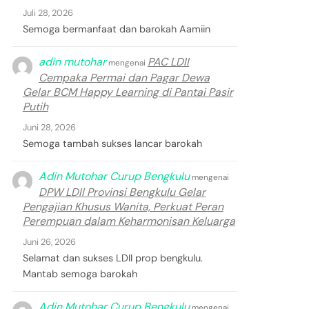
Juli 28, 2026
Semoga bermanfaat dan barokah Aamiin
adin mutohar
PAC LDII
mengenai
Cempaka Permai dan Pagar Dewa
Gelar BCM Happy Learning di Pantai Pasir
Putih
Juni 28, 2026
Semoga tambah sukses lancar barokah
Adin Mutohar Curup Bengkulu
mengenai
DPW LDII Provinsi Bengkulu Gelar
Pengajian Khusus Wanita, Perkuat Peran
Perempuan dalam Keharmonisan Keluarga
Juni 26, 2026
Selamat dan sukses LDII prop bengkulu.
Mantab semoga barokah
Adin Mutohar Curup Bengkulu
mengenai