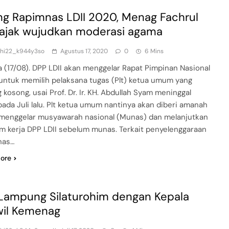
ng Rapimnas LDII 2020, Menag Fachrul
 ajak wujudkan moderasi agama
dhi22_k944y3so
Agustus 17, 2020
0
6 Mins
a (17/08). DPP LDII akan menggelar Rapat Pimpinan Nasional
untuk memilih pelaksana tugas (Plt) ketua umum yang
 kosong, usai Prof. Dr. Ir. KH. Abdullah Syam meninggal
pada Juli lalu. Plt ketua umum nantinya akan diberi amanah
menggelar musyawarah nasional (Munas) dan melanjutkan
m kerja DPP LDII sebelum munas. Terkait penyelenggaraan
nas…
ore
 Lampung Silaturohim dengan Kepala
il Kemenag