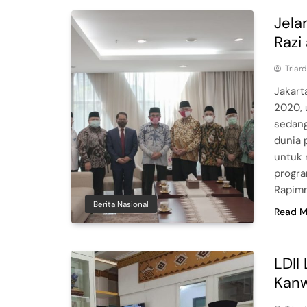
Jela
Razi
Triar
Jakart
2020, 
sedang
dunia 
untuk 
progra
Rapim
Berita Nasional
Read M
LDII
Kanw