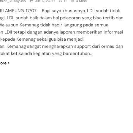
dhi22_k944y3so
Juli 17, 2020
0
4 Mins
LAMPUNG, 17/07 – Bagi saya khususnya, LDII sudah tidak
agi. LDII sudah baik dalam hal pelaporan yang bisa tertib dan
 Walaupun Kemenag tidak hadir langsung pada semua
an LDII tetapi dengan adanya laporan memberikan informasi
f kepada Kemenag sekaligus bisa menjadi
n. Kemenag sangat mengharapkan support dari ormas dan
akat ketika ada kegiatan yang bersentuhan…
ore