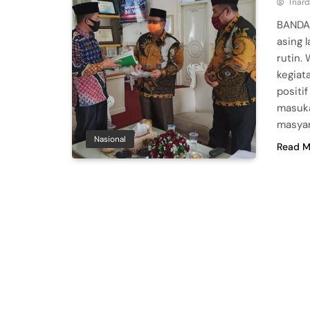
Triar
BANDAR
asing l
rutin.
kegiat
positi
masuka
masyar
Nasional
Read M