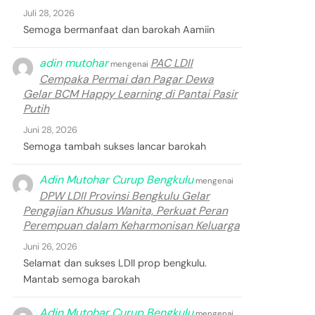
Juli 28, 2026
Semoga bermanfaat dan barokah Aamiin
adin mutohar
PAC LDII
mengenai
Cempaka Permai dan Pagar Dewa
Gelar BCM Happy Learning di Pantai Pasir
Putih
Juni 28, 2026
Semoga tambah sukses lancar barokah
Adin Mutohar Curup Bengkulu
mengenai
DPW LDII Provinsi Bengkulu Gelar
Pengajian Khusus Wanita, Perkuat Peran
Perempuan dalam Keharmonisan Keluarga
Juni 26, 2026
Selamat dan sukses LDII prop bengkulu.
Mantab semoga barokah
Adin Mutohar Curup Bengkulu
mengenai