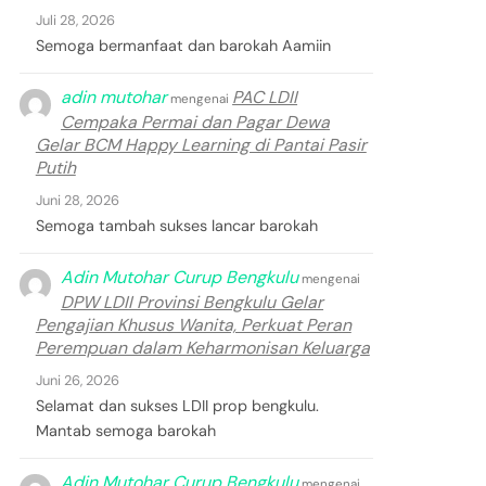
Juli 28, 2026
Semoga bermanfaat dan barokah Aamiin
adin mutohar
PAC LDII
mengenai
Cempaka Permai dan Pagar Dewa
Gelar BCM Happy Learning di Pantai Pasir
Putih
Juni 28, 2026
Semoga tambah sukses lancar barokah
Adin Mutohar Curup Bengkulu
mengenai
DPW LDII Provinsi Bengkulu Gelar
Pengajian Khusus Wanita, Perkuat Peran
Perempuan dalam Keharmonisan Keluarga
Juni 26, 2026
Selamat dan sukses LDII prop bengkulu.
Mantab semoga barokah
Adin Mutohar Curup Bengkulu
mengenai