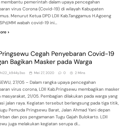
a membantu pemerintah dalam upaya pencegahan
aran virus Corona (Covid-19) di wilayah Kabupaten
mus. Menurut Ketua DPD LDII Kab.Tanggamus H.Agoeng
,SPd,MM wabah covid-19 ini…
ore
 Pringsewu Cegah Penyebaran Covid-19
an Bagikan Masker pada Warga
dhi22_k944y3so
Mei 27, 2020
0
2 Mins
EWU, 27/05 – Dalam rangka upaya pencegahan
aran virus corona, LDII Kab.Pringsewu membagikan masker
 masyarakat, 21/05. Pembagian dilakukan pada warga yang
si jalan raya. Kegiatan tersebut berlangsung pada tiga titik,
Tugu Pemuda Pringsewu Barat, Jalan Ahmad Yani depan
Urban dan pos pengamanan Tugu Gajah Bulokarto. LDII
ewu juga melakukan kegiatan serupa di…