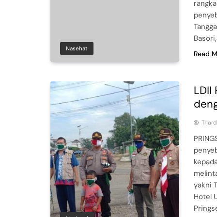
rangk
penyeb
Tangga
Basori
Nasehat
Read M
LDII
deng
Triar
PRINGS
penyeb
kepada
melinta
yakni 
Hotel 
Prings