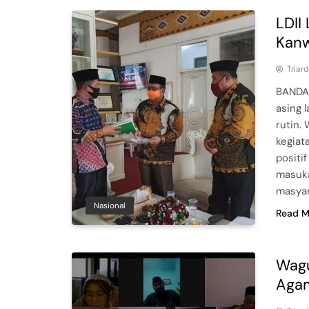
LDII
Kanw
Triar
BANDAR
asing l
rutin.
kegiat
positi
masuka
masyar
Nasional
Read M
Wagu
Agam