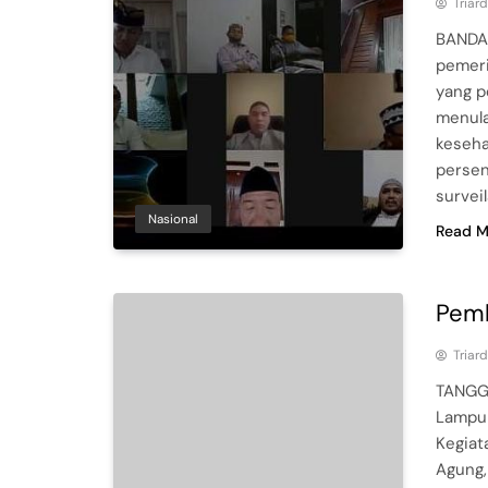
Triar
BANDAR
pemeri
yang p
menula
keseha
persen
survei
Nasional
Read M
Pemb
Triar
TANGGA
Lampun
Kegiat
Agung,