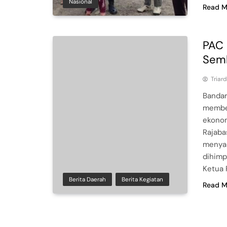
Nasional
Read M
PAC 
Sem
Triar
Bandar
member
ekonom
Rajaba
menyal
dihimp
Ketua 
Berita Daerah
Berita Kegiatan
Read M