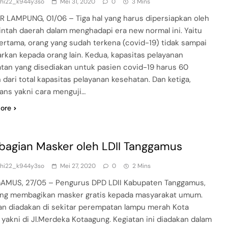
dhi22_k944y3so
Mei 31, 2020
0
3 Mins
 LAMPUNG, 01/06 – Tiga hal yang harus dipersiapkan oleh
ntah daerah dalam menghadapi era new normal ini. Yaitu
ertama, orang yang sudah terkena (covid-19) tidak sampai
rkan kepada orang lain. Kedua, kapasitas pelayanan
tan yang disediakan untuk pasien covid-19 harus 60
 dari total kapasitas pelayanan kesehatan. Dan ketiga,
lans yakni cara menguji…
ore
agian Masker oleh LDII Tanggamus
dhi22_k944y3so
Mei 27, 2020
0
2 Mins
MUS, 27/05 – Pengurus DPD LDII Kabupaten Tanggamus,
g membagikan masker gratis kepada masyarakat umum.
an diadakan di sekitar perempatan lampu merah Kota
 yakni di Jl.Merdeka Kotaagung. Kegiatan ini diadakan dalam