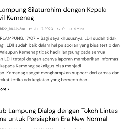
 Lampung Silaturohim dengan Kepala
il Kemenag
dhi22_k944y3so
Juli 17, 2020
0
4 Mins
LAMPUNG, 17/07 – Bagi saya khususnya, LDII sudah tidak
agi. LDII sudah baik dalam hal pelaporan yang bisa tertib dan
 Walaupun Kemenag tidak hadir langsung pada semua
an LDII tetapi dengan adanya laporan memberikan informasi
f kepada Kemenag sekaligus bisa menjadi
n. Kemenag sangat mengharapkan support dari ormas dan
akat ketika ada kegiatan yang bersentuhan…
ore
b Lampung Dialog dengan Tokoh Lintas
a untuk Persiapkan Era New Normal