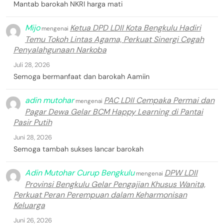
Mantab barokah NKRI harga mati
Mijo
Ketua DPD LDII Kota Bengkulu Hadiri
mengenai
Temu Tokoh Lintas Agama, Perkuat Sinergi Cegah
Penyalahgunaan Narkoba
Juli 28, 2026
Semoga bermanfaat dan barokah Aamiin
adin mutohar
PAC LDII Cempaka Permai dan
mengenai
Pagar Dewa Gelar BCM Happy Learning di Pantai
Pasir Putih
Juni 28, 2026
Semoga tambah sukses lancar barokah
Adin Mutohar Curup Bengkulu
DPW LDII
mengenai
Provinsi Bengkulu Gelar Pengajian Khusus Wanita,
Perkuat Peran Perempuan dalam Keharmonisan
Keluarga
Juni 26, 2026