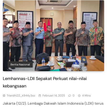
Berita Nasional
Lemhannas-LDII Sepakat Perkuat nilai-nilai
kebangsaan
Triardhi22_k944y3so
Februari 14, 2025
0
4 Mins
Jakarta (12/2). Lembaga Dakwah Islam Indonesia (LDII) terus