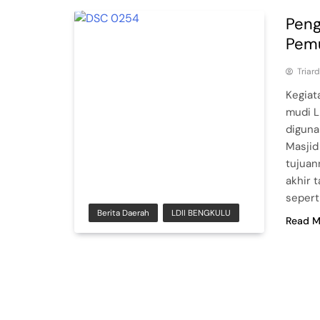
Peng
Pemu
Triar
Kegiat
mudi L
diguna
Masjid
tujuan
akhir 
sepert
Berita Daerah
LDII BENGKULU
Read M