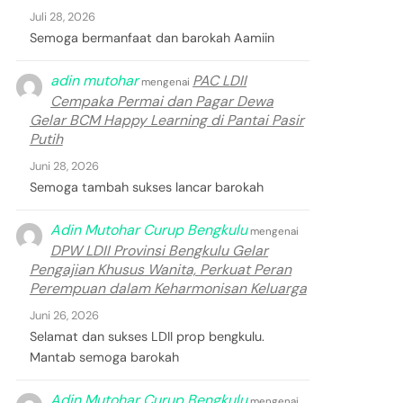
Juli 28, 2026
Semoga bermanfaat dan barokah Aamiin
adin mutohar
PAC LDII
mengenai
Cempaka Permai dan Pagar Dewa
Gelar BCM Happy Learning di Pantai Pasir
Putih
Juni 28, 2026
Semoga tambah sukses lancar barokah
Adin Mutohar Curup Bengkulu
mengenai
DPW LDII Provinsi Bengkulu Gelar
Pengajian Khusus Wanita, Perkuat Peran
Perempuan dalam Keharmonisan Keluarga
Juni 26, 2026
Selamat dan sukses LDII prop bengkulu.
Mantab semoga barokah
Adin Mutohar Curup Bengkulu
mengenai