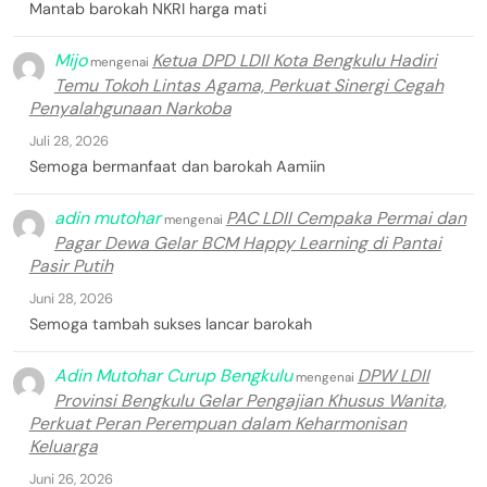
Mantab barokah NKRI harga mati
Mijo
Ketua DPD LDII Kota Bengkulu Hadiri
mengenai
Temu Tokoh Lintas Agama, Perkuat Sinergi Cegah
Penyalahgunaan Narkoba
Juli 28, 2026
Semoga bermanfaat dan barokah Aamiin
adin mutohar
PAC LDII Cempaka Permai dan
mengenai
Pagar Dewa Gelar BCM Happy Learning di Pantai
Pasir Putih
Juni 28, 2026
Semoga tambah sukses lancar barokah
Adin Mutohar Curup Bengkulu
DPW LDII
mengenai
Provinsi Bengkulu Gelar Pengajian Khusus Wanita,
Perkuat Peran Perempuan dalam Keharmonisan
Keluarga
Juni 26, 2026