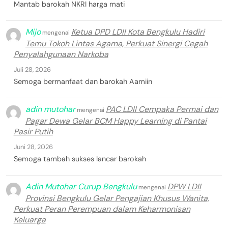
Mantab barokah NKRI harga mati
Mijo
Ketua DPD LDII Kota Bengkulu Hadiri
mengenai
Temu Tokoh Lintas Agama, Perkuat Sinergi Cegah
Penyalahgunaan Narkoba
Juli 28, 2026
Semoga bermanfaat dan barokah Aamiin
adin mutohar
PAC LDII Cempaka Permai dan
mengenai
Pagar Dewa Gelar BCM Happy Learning di Pantai
Pasir Putih
Juni 28, 2026
Semoga tambah sukses lancar barokah
Adin Mutohar Curup Bengkulu
DPW LDII
mengenai
Provinsi Bengkulu Gelar Pengajian Khusus Wanita,
Perkuat Peran Perempuan dalam Keharmonisan
Keluarga