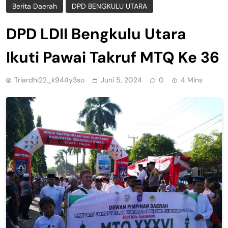
Berita Daerah
DPD BENGKULU UTARA
DPD LDII Bengkulu Utara
Ikuti Pawai Takruf MTQ Ke 36
Triardhi22_k944y3so
Juni 5, 2024
0
4 Mins