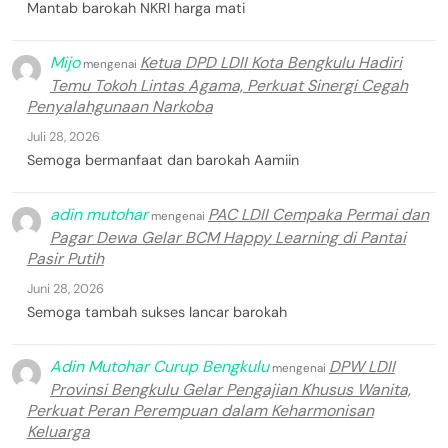
Mantab barokah NKRI harga mati
Mijo
Ketua DPD LDII Kota Bengkulu Hadiri
mengenai
Temu Tokoh Lintas Agama, Perkuat Sinergi Cegah
Penyalahgunaan Narkoba
Juli 28, 2026
Semoga bermanfaat dan barokah Aamiin
adin mutohar
PAC LDII Cempaka Permai dan
mengenai
Pagar Dewa Gelar BCM Happy Learning di Pantai
Pasir Putih
Juni 28, 2026
Semoga tambah sukses lancar barokah
Adin Mutohar Curup Bengkulu
DPW LDII
mengenai
Provinsi Bengkulu Gelar Pengajian Khusus Wanita,
Perkuat Peran Perempuan dalam Keharmonisan
Keluarga