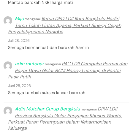
Mantab barokah NKRI harga mati
Mijo
Ketua DPD LDII Kota Bengkulu Hadiri
mengenai
Temu Tokoh Lintas Agama, Perkuat Sinergi Cegah
Penyalahgunaan Narkoba
Juli 28, 2026
Semoga bermanfaat dan barokah Aamiin
adin mutohar
PAC LDII Cempaka Permai dan
mengenai
Pagar Dewa Gelar BCM Happy Learning di Pantai
Pasir Putih
Juni 28, 2026
Semoga tambah sukses lancar barokah
Adin Mutohar Curup Bengkulu
DPW LDII
mengenai
Provinsi Bengkulu Gelar Pengajian Khusus Wanita,
Perkuat Peran Perempuan dalam Keharmonisan
Keluarga