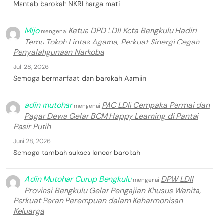
Mantab barokah NKRI harga mati
Mijo
Ketua DPD LDII Kota Bengkulu Hadiri
mengenai
Temu Tokoh Lintas Agama, Perkuat Sinergi Cegah
Penyalahgunaan Narkoba
Juli 28, 2026
Semoga bermanfaat dan barokah Aamiin
adin mutohar
PAC LDII Cempaka Permai dan
mengenai
Pagar Dewa Gelar BCM Happy Learning di Pantai
Pasir Putih
Juni 28, 2026
Semoga tambah sukses lancar barokah
Adin Mutohar Curup Bengkulu
DPW LDII
mengenai
Provinsi Bengkulu Gelar Pengajian Khusus Wanita,
Perkuat Peran Perempuan dalam Keharmonisan
Keluarga