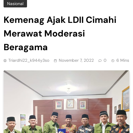
Nasional
Kemenag Ajak LDII Cimahi
Merawat Moderasi
Beragama
Triardhi22_k944y3so
November 7, 2022
0
6 Mins