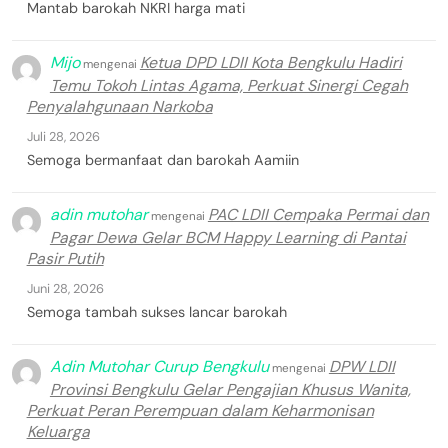
Mantab barokah NKRI harga mati
Mijo
Ketua DPD LDII Kota Bengkulu Hadiri
mengenai
Temu Tokoh Lintas Agama, Perkuat Sinergi Cegah
Penyalahgunaan Narkoba
Juli 28, 2026
Semoga bermanfaat dan barokah Aamiin
adin mutohar
PAC LDII Cempaka Permai dan
mengenai
Pagar Dewa Gelar BCM Happy Learning di Pantai
Pasir Putih
Juni 28, 2026
Semoga tambah sukses lancar barokah
Adin Mutohar Curup Bengkulu
DPW LDII
mengenai
Provinsi Bengkulu Gelar Pengajian Khusus Wanita,
Perkuat Peran Perempuan dalam Keharmonisan
Keluarga