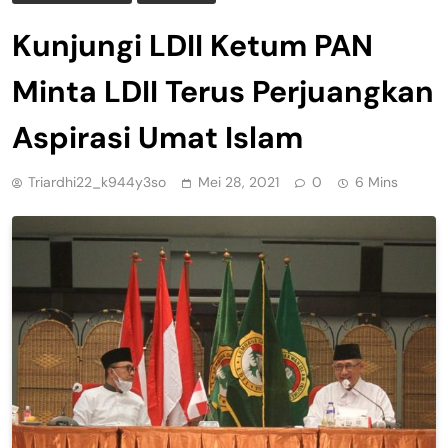
Kunjungi LDII Ketum PAN
Minta LDII Terus Perjuangkan
Aspirasi Umat Islam
Triardhi22_k944y3so
Mei 28, 2021
0
6 Mins