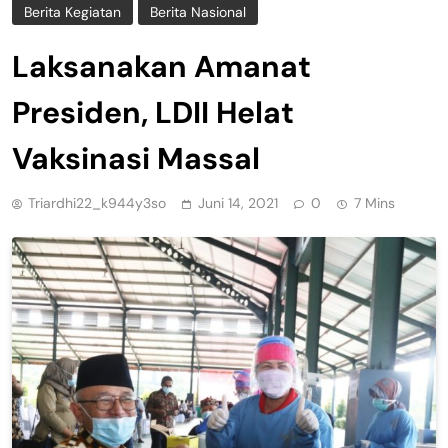
Berita Kegiatan
Berita Nasional
Laksanakan Amanat
Presiden, LDII Helat
Vaksinasi Massal
Triardhi22_k944y3so
Juni 14, 2021
0
7 Mins