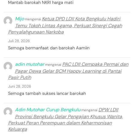
Mantab barokah NKRI harga mati
Mijo
Ketua DPD LDII Kota Bengkulu Hadiri
mengenai
Temu Tokoh Lintas Agama, Perkuat Sinergi Cegah
Penyalahgunaan Narkoba
Juli 28, 2026
Semoga bermanfaat dan barokah Aamiin
adin mutohar
PAC LDII Cempaka Permai dan
mengenai
Pagar Dewa Gelar BCM Happy Learning di Pantai
Pasir Putih
Juni 28, 2026
Semoga tambah sukses lancar barokah
Adin Mutohar Curup Bengkulu
DPW LDII
mengenai
Provinsi Bengkulu Gelar Pengajian Khusus Wanita,
Perkuat Peran Perempuan dalam Keharmonisan
Keluarga