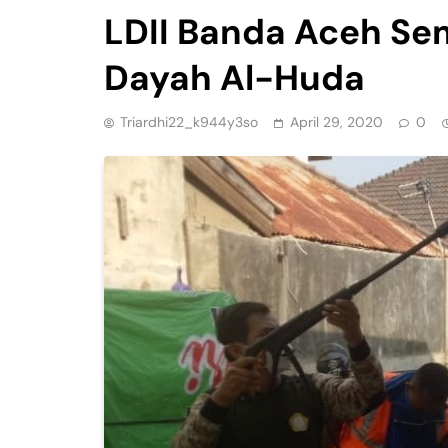
LDII Banda Aceh Sem
Dayah Al-Huda
Triardhi22_k944y3so
April 29, 2020
0