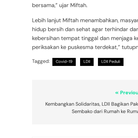
bersama,” ujar Miftah.
Lebih lanjut Miftah menambahkan, masy
hidup bersih dan sehat agar terhindar da
kebersihan tempat tinggal dan menjaga k
periksakan ke puskesma terdekat,” tutupn
Tagged:
Covid-19
LDII
LDII Peduli
Previou
Kembangkan Solidaritas, LDII Bagikan Pa
Sembako dari Rumah ke Rum