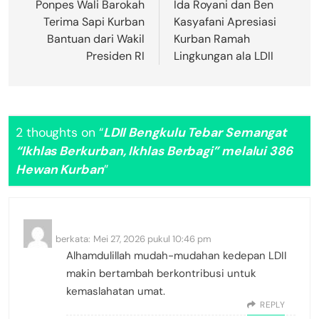
Ponpes Wali Barokah
Ida Royani dan Ben
Terima Sapi Kurban
Kasyafani Apresiasi
Bantuan dari Wakil
Kurban Ramah
Presiden RI
Lingkungan ala LDII
2 thoughts on “
LDII Bengkulu Tebar Semangat
“Ikhlas Berkurban, Ikhlas Berbagi” melalui 386
Hewan Kurban
”
Nano
berkata:
Mei 27, 2026 pukul 10:46 pm
Alhamdulillah mudah-mudahan kedepan LDII
makin bertambah berkontribusi untuk
kemaslahatan umat.
REPLY