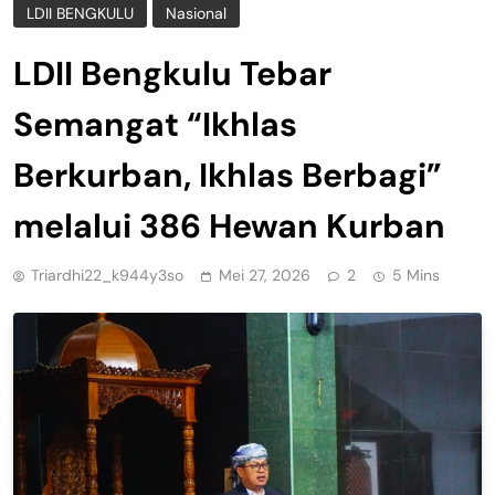
LDII BENGKULU
Nasional
LDII Bengkulu Tebar
Semangat “Ikhlas
Berkurban, Ikhlas Berbagi”
melalui 386 Hewan Kurban
Triardhi22_k944y3so
Mei 27, 2026
2
5 Mins