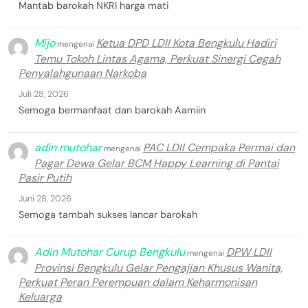
Mantab barokah NKRI harga mati
Mijo
Ketua DPD LDII Kota Bengkulu Hadiri
mengenai
Temu Tokoh Lintas Agama, Perkuat Sinergi Cegah
Penyalahgunaan Narkoba
Juli 28, 2026
Semoga bermanfaat dan barokah Aamiin
adin mutohar
PAC LDII Cempaka Permai dan
mengenai
Pagar Dewa Gelar BCM Happy Learning di Pantai
Pasir Putih
Juni 28, 2026
Semoga tambah sukses lancar barokah
Adin Mutohar Curup Bengkulu
DPW LDII
mengenai
Provinsi Bengkulu Gelar Pengajian Khusus Wanita,
Perkuat Peran Perempuan dalam Keharmonisan
Keluarga