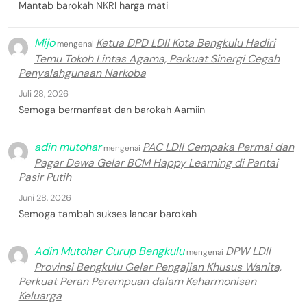
Mantab barokah NKRI harga mati
Mijo
Ketua DPD LDII Kota Bengkulu Hadiri
mengenai
Temu Tokoh Lintas Agama, Perkuat Sinergi Cegah
Penyalahgunaan Narkoba
Juli 28, 2026
Semoga bermanfaat dan barokah Aamiin
adin mutohar
PAC LDII Cempaka Permai dan
mengenai
Pagar Dewa Gelar BCM Happy Learning di Pantai
Pasir Putih
Juni 28, 2026
Semoga tambah sukses lancar barokah
Adin Mutohar Curup Bengkulu
DPW LDII
mengenai
Provinsi Bengkulu Gelar Pengajian Khusus Wanita,
Perkuat Peran Perempuan dalam Keharmonisan
Keluarga