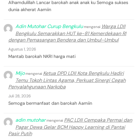
Alhamdulillah Lancar barokah anak anak ku Semoga sukses
dunia akherat Aamiin
Adin Mutohar Curup Bengkulu
Warga LDII
mengenai
Bengkulu Semarakkan HUT ke-81 Kemerdekaan RI
dengan Pemasangan Bendera dan Umbul-Umbul
Agustus 1, 2026
Mantab barokah NKRI harga mati
Mijo
Ketua DPD LDII Kota Bengkulu Hadiri
mengenai
Temu Tokoh Lintas Agama, Perkuat Sinergi Cegah
Penyalahgunaan Narkoba
Juli 28, 2026
Semoga bermanfaat dan barokah Aamiin
adin mutohar
PAC LDII Cempaka Permai dan
mengenai
Pagar Dewa Gelar BCM Happy Learning di Pantai
Pasir Putih