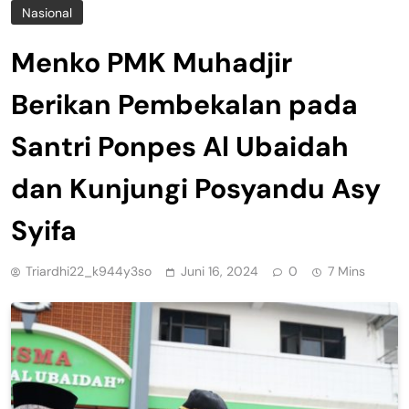
Nasional
Menko PMK Muhadjir
Berikan Pembekalan pada
Santri Ponpes Al Ubaidah
dan Kunjungi Posyandu Asy
Syifa
Triardhi22_k944y3so
Juni 16, 2024
0
7 Mins