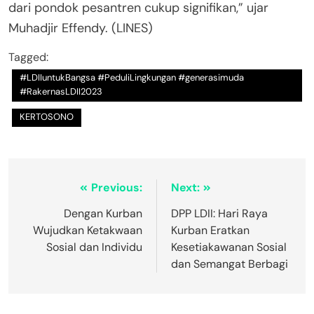
dari pondok pesantren cukup signifikan,” ujar
Muhadjir Effendy. (LINES)
Tagged:
#LDIIuntukBangsa #PeduliLingkungan #generasimuda
#RakernasLDII2023
KERTOSONO
Previous:
Next:
Dengan Kurban
DPP LDII: Hari Raya
Wujudkan Ketakwaan
Kurban Eratkan
Sosial dan Individu
Kesetiakawanan Sosial
dan Semangat Berbagi