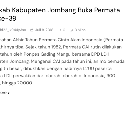
kab Kabupaten Jombang Buka Permata
ke-39
dhi22_k944y3so
Juli 8, 2018
0
3 Mins
ahan Akhir Tahun Permata Cinta Alam Indonesia (Permata
khirnya tiba. Sejak tahun 1982, Permata CAI rutin dilakukan
 tahun oleh Ponpes Gading Mangu bersama DPD LDII
ten Jombang. Mengenai CAI pada tahun ini, animo pemuda
egitu besar, dibuktikan dengan hadirnya 1.200 peserta
 LDII perwakilan dari daerah-daerah di Indonesia, 900
a, hingga 20.000…
ore