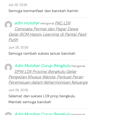
Juli 28, 2026
Semoga bermanfaat dan barokah Aamiin
adin mutohar
PAC LDII
mengenai
Cempaka Permai dan Pagar Dewa
Gelar BCM Happy Learning di Pantai Pasir
Putih
Juni 28, 2026
Semoga tambah sukses lancar barokah
Adin Mutohar Curup Bengkulu
mengenai
DPW LDII Provinsi Bengkulu Gelar
Pengajian Khusus Wanita, Perkuat Peran
Perempuan dalam Keharmonisan Keluarga
Juni 26, 2026
Selamat dan sukses LDII prop bengkulu.
Mantab semoga barokah
Adin Mutohar Curup Bengkulu
mengenai