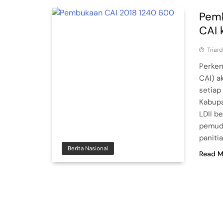
Pem
CAI 
Triar
Perkem
CAI) a
setiap
Kabupa
LDII b
pemuda
paniti
Berita Nasional
Read M