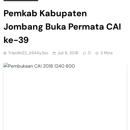
Pemkab Kabupaten
Jombang Buka Permata CAI
ke-39
Triardhi22_k944y3so
Juli 8, 2018
0
3 Mins