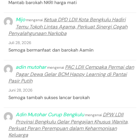
Mantab barokah NKRI harga mati
Mijo
Ketua DPD LDII Kota Bengkulu Hadiri
mengenai
Temu Tokoh Lintas Agama, Perkuat Sinergi Cegah
Penyalahgunaan Narkoba
Juli 28, 2026
Semoga bermanfaat dan barokah Aamiin
adin mutohar
PAC LDII Cempaka Permai dan
mengenai
Pagar Dewa Gelar BCM Happy Learning di Pantai
Pasir Putih
Juni 28, 2026
Semoga tambah sukses lancar barokah
Adin Mutohar Curup Bengkulu
DPW LDII
mengenai
Provinsi Bengkulu Gelar Pengajian Khusus Wanita,
Perkuat Peran Perempuan dalam Keharmonisan
Keluarga