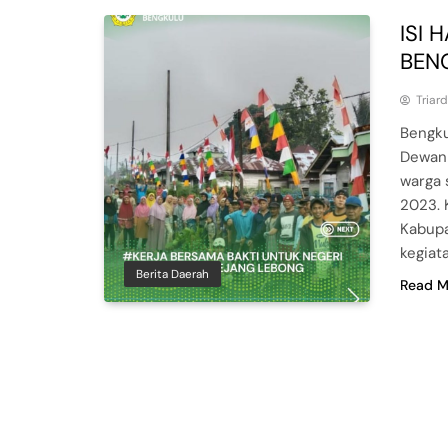
ISI 
BEN
Triar
Bengku
Dewan 
warga 
2023. K
Kabupa
kegiat
Berita Daerah
Read M