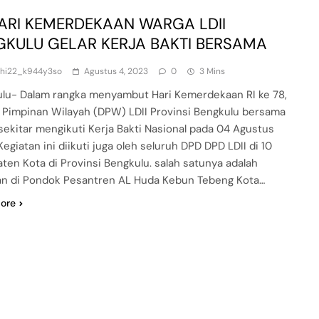
HARI KEMERDEKAAN WARGA LDII
GKULU GELAR KERJA BAKTI BERSAMA
dhi22_k944y3so
Agustus 4, 2023
0
3 Mins
lu- Dalam rangka menyambut Hari Kemerdekaan RI ke 78,
Pimpinan Wilayah (DPW) LDII Provinsi Bengkulu bersama
sekitar mengikuti Kerja Bakti Nasional pada 04 Agustus
egiatan ini diikuti juga oleh seluruh DPD DPD LDII di 10
ten Kota di Provinsi Bengkulu. salah satunya adalah
an di Pondok Pesantren AL Huda Kebun Tebeng Kota…
ore