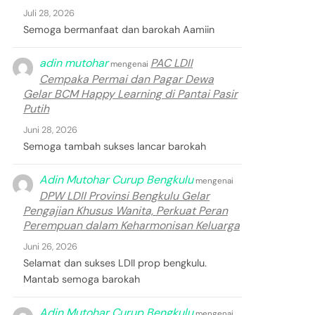
Juli 28, 2026
Semoga bermanfaat dan barokah Aamiin
adin mutohar
PAC LDII
mengenai
Cempaka Permai dan Pagar Dewa
Gelar BCM Happy Learning di Pantai Pasir
Putih
Juni 28, 2026
Semoga tambah sukses lancar barokah
Adin Mutohar Curup Bengkulu
mengenai
DPW LDII Provinsi Bengkulu Gelar
Pengajian Khusus Wanita, Perkuat Peran
Perempuan dalam Keharmonisan Keluarga
Juni 26, 2026
Selamat dan sukses LDII prop bengkulu.
Mantab semoga barokah
Adin Mutohar Curup Bengkulu
mengenai