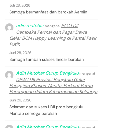
Juli 28, 2026
Semoga bermanfaat dan barokah Aamiin
adin mutohar
PAC LDII
mengenai
Cempaka Permai dan Pagar Dewa
Gelar BCM Happy Learning di Pantai Pasir
Putih
Juni 28, 2026
Semoga tambah sukses lancar barokah
Adin Mutohar Curup Bengkulu
mengenai
DPW LDII Provinsi Bengkulu Gelar
Pengajian Khusus Wanita, Perkuat Peran
Perempuan dalam Keharmonisan Keluarga
Juni 26, 2026
Selamat dan sukses LDII prop bengkulu.
Mantab semoga barokah
Adin Mutohar Curup Bengkulu
mengenai