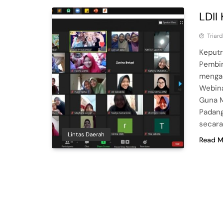
LDII
Triar
Keputr
Pembin
mengad
Webina
Guna M
Padang
secara
Lintas Daerah
Read M