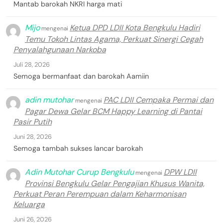
Mantab barokah NKRI harga mati
Mijo
Ketua DPD LDII Kota Bengkulu Hadiri
mengenai
Temu Tokoh Lintas Agama, Perkuat Sinergi Cegah
Penyalahgunaan Narkoba
Juli 28, 2026
Semoga bermanfaat dan barokah Aamiin
adin mutohar
PAC LDII Cempaka Permai dan
mengenai
Pagar Dewa Gelar BCM Happy Learning di Pantai
Pasir Putih
Juni 28, 2026
Semoga tambah sukses lancar barokah
Adin Mutohar Curup Bengkulu
DPW LDII
mengenai
Provinsi Bengkulu Gelar Pengajian Khusus Wanita,
Perkuat Peran Perempuan dalam Keharmonisan
Keluarga
Juni 26, 2026