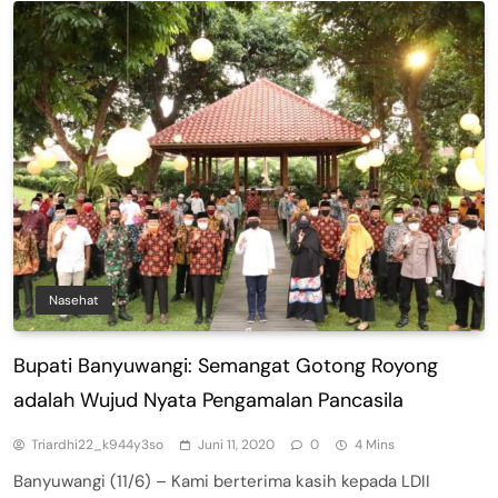
Nasehat
Bupati Banyuwangi: Semangat Gotong Royong
adalah Wujud Nyata Pengamalan Pancasila
Triardhi22_k944y3so
Juni 11, 2020
0
4 Mins
Banyuwangi (11/6) – Kami berterima kasih kepada LDII