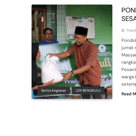
PON
SES
Triar
Pondok
jumat 
Masyar
rangka
Pesant
warga 
setemp
Berita Kegiatan
LDII BENGKULU
Read M