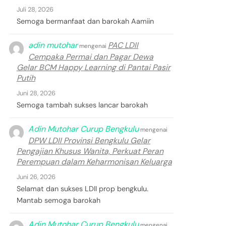
Juli 28, 2026
Semoga bermanfaat dan barokah Aamiin
adin mutohar
PAC LDII
mengenai
Cempaka Permai dan Pagar Dewa
Gelar BCM Happy Learning di Pantai Pasir
Putih
Juni 28, 2026
Semoga tambah sukses lancar barokah
Adin Mutohar Curup Bengkulu
mengenai
DPW LDII Provinsi Bengkulu Gelar
Pengajian Khusus Wanita, Perkuat Peran
Perempuan dalam Keharmonisan Keluarga
Juni 26, 2026
Selamat dan sukses LDII prop bengkulu.
Mantab semoga barokah
Adin Mutohar Curup Bengkulu
mengenai