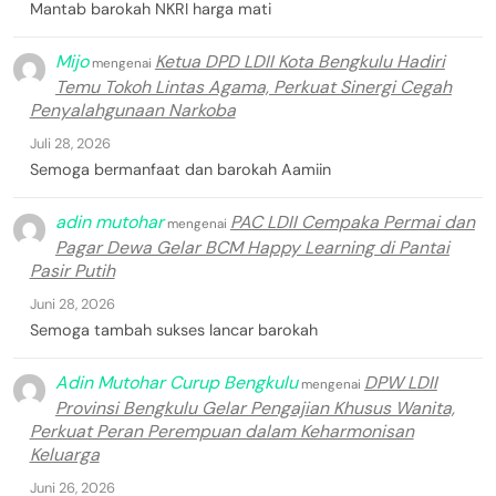
Mantab barokah NKRI harga mati
Mijo
Ketua DPD LDII Kota Bengkulu Hadiri
mengenai
Temu Tokoh Lintas Agama, Perkuat Sinergi Cegah
Penyalahgunaan Narkoba
Juli 28, 2026
Semoga bermanfaat dan barokah Aamiin
adin mutohar
PAC LDII Cempaka Permai dan
mengenai
Pagar Dewa Gelar BCM Happy Learning di Pantai
Pasir Putih
Juni 28, 2026
Semoga tambah sukses lancar barokah
Adin Mutohar Curup Bengkulu
DPW LDII
mengenai
Provinsi Bengkulu Gelar Pengajian Khusus Wanita,
Perkuat Peran Perempuan dalam Keharmonisan
Keluarga
Juni 26, 2026