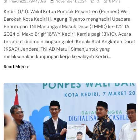
Triardhi22_k944y3so
November 1, 2024
0
8 Mins
Kediri (1/11). Wakil Ketua Pondok Pesantren (Ponpes) Wali
Barokah Kota Kediri H. Agung Riyanto menghadiri Upacara
Penutupan TNI Manunggal Masuk Desa (TMMD) ke-122 TA
2024 di Mako Brigif 16/WY Kediri, Kamis pagi (31/10). Acara
tersebut dipimpin langsung oleh Kepala Staf Angkatan Darat
(KSAD) Jenderal TNI AD Maruli Simanjuntak yang
melaksanakan kunjungan kerja ke wilayah Kediri….
Read More