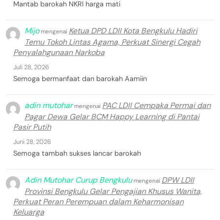
Mantab barokah NKRI harga mati
Mijo
Ketua DPD LDII Kota Bengkulu Hadiri
mengenai
Temu Tokoh Lintas Agama, Perkuat Sinergi Cegah
Penyalahgunaan Narkoba
Juli 28, 2026
Semoga bermanfaat dan barokah Aamiin
adin mutohar
PAC LDII Cempaka Permai dan
mengenai
Pagar Dewa Gelar BCM Happy Learning di Pantai
Pasir Putih
Juni 28, 2026
Semoga tambah sukses lancar barokah
Adin Mutohar Curup Bengkulu
DPW LDII
mengenai
Provinsi Bengkulu Gelar Pengajian Khusus Wanita,
Perkuat Peran Perempuan dalam Keharmonisan
Keluarga