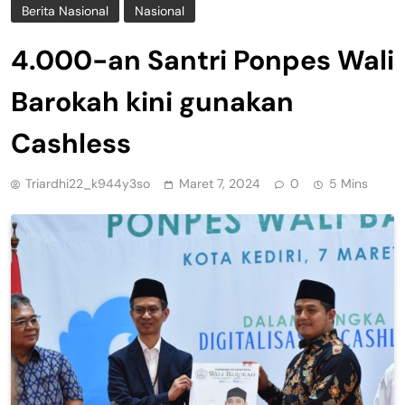
Berita Nasional
Nasional
4.000-an Santri Ponpes Wali
Barokah kini gunakan
Cashless
Triardhi22_k944y3so
Maret 7, 2024
0
5 Mins