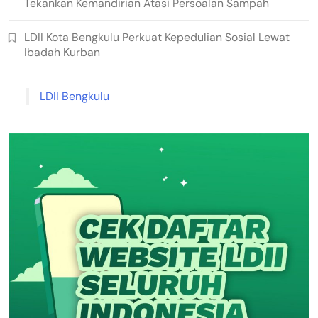
Tekankan Kemandirian Atasi Persoalan Sampah
LDII Kota Bengkulu Perkuat Kepedulian Sosial Lewat
Ibadah Kurban
LDII Bengkulu