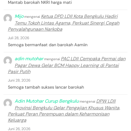
Mantab barokah NKRI harga mati
Mijo
Ketua DPD LDII Kota Bengkulu Hadiri
mengenai
Temu Tokoh Lintas Agama, Perkuat Sinergi Cegah
Penyalahgunaan Narkoba
Juli 28, 2026
Semoga bermanfaat dan barokah Aamiin
adin mutohar
PAC LDII Cempaka Permai dan
mengenai
Pagar Dewa Gelar BCM Happy Learning di Pantai
Pasir Putih
Juni 28, 2026
Semoga tambah sukses lancar barokah
Adin Mutohar Curup Bengkulu
DPW LDII
mengenai
Provinsi Bengkulu Gelar Pengajian Khusus Wanita,
Perkuat Peran Perempuan dalam Keharmonisan
Keluarga
Juni 26, 2026