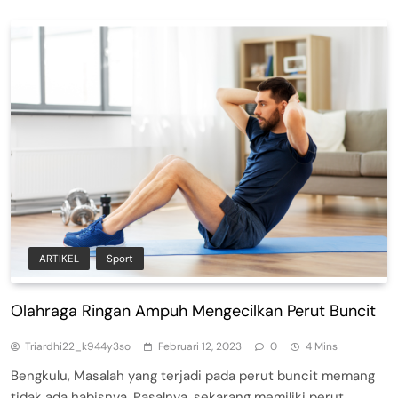
ARTIKEL
Sport
Olahraga Ringan Ampuh Mengecilkan Perut Buncit
Triardhi22_k944y3so
Februari 12, 2023
0
4 Mins
Bengkulu, Masalah yang terjadi pada perut buncit memang
tidak ada habisnya. Pasalnya, sekarang memiliki perut