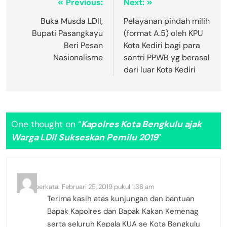
Previous:
Next:
Buka Musda LDII,
Pelayanan pindah milih
Bupati Pasangkayu
(format A.5) oleh KPU
Beri Pesan
Kota Kediri bagi para
Nasionalisme
santri PPWB yg berasal
dari luar Kota Kediri
One thought on “
Kapolres Kota Bengkulu ajak
Warga LDII Sukseskan Pemilu 2019
”
Mijo
berkata:
Februari 25, 2019 pukul 1:38 am
Terima kasih atas kunjungan dan bantuan
Bapak Kapolres dan Bapak Kakan Kemenag
serta seluruh Kepala KUA se Kota Bengkulu