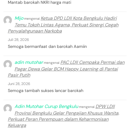
Mantab barokah NKRI harga mati
Mijo
Ketua DPD LDII Kota Bengkulu Hadiri
mengenai
Temu Tokoh Lintas Agama, Perkuat Sinergi Cegah
Penyalahgunaan Narkoba
Juli 28, 2026
Semoga bermanfaat dan barokah Aamiin
adin mutohar
PAC LDII Cempaka Permai dan
mengenai
Pagar Dewa Gelar BCM Happy Learning di Pantai
Pasir Putih
Juni 28, 2026
Semoga tambah sukses lancar barokah
Adin Mutohar Curup Bengkulu
DPW LDII
mengenai
Provinsi Bengkulu Gelar Pengajian Khusus Wanita,
Perkuat Peran Perempuan dalam Keharmonisan
Keluarga