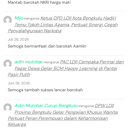
Mantab barokah NKRI harga mati
Mijo
Ketua DPD LDII Kota Bengkulu Hadiri
mengenai
Temu Tokoh Lintas Agama, Perkuat Sinergi Cegah
Penyalahgunaan Narkoba
Juli 28, 2026
Semoga bermanfaat dan barokah Aamiin
adin mutohar
PAC LDII Cempaka Permai dan
mengenai
Pagar Dewa Gelar BCM Happy Learning di Pantai
Pasir Putih
Juni 28, 2026
Semoga tambah sukses lancar barokah
Adin Mutohar Curup Bengkulu
DPW LDII
mengenai
Provinsi Bengkulu Gelar Pengajian Khusus Wanita,
Perkuat Peran Perempuan dalam Keharmonisan
Keluarga