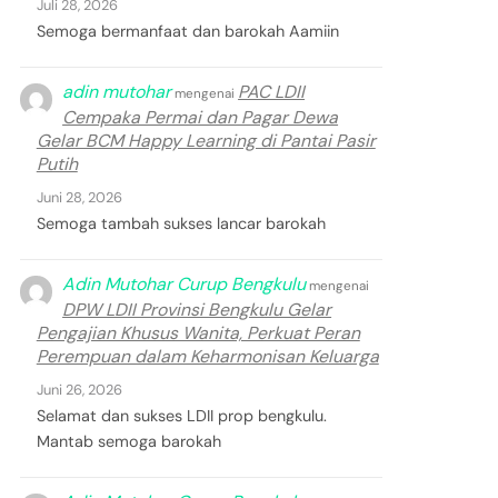
Juli 28, 2026
Semoga bermanfaat dan barokah Aamiin
adin mutohar
PAC LDII
mengenai
Cempaka Permai dan Pagar Dewa
Gelar BCM Happy Learning di Pantai Pasir
Putih
Juni 28, 2026
Semoga tambah sukses lancar barokah
Adin Mutohar Curup Bengkulu
mengenai
DPW LDII Provinsi Bengkulu Gelar
Pengajian Khusus Wanita, Perkuat Peran
Perempuan dalam Keharmonisan Keluarga
Juni 26, 2026
Selamat dan sukses LDII prop bengkulu.
Mantab semoga barokah