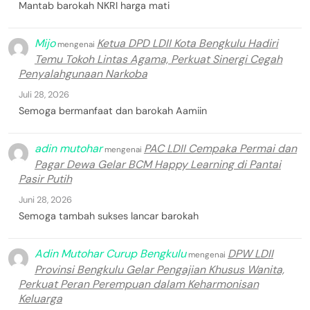
Mantab barokah NKRI harga mati
Mijo
Ketua DPD LDII Kota Bengkulu Hadiri
mengenai
Temu Tokoh Lintas Agama, Perkuat Sinergi Cegah
Penyalahgunaan Narkoba
Juli 28, 2026
Semoga bermanfaat dan barokah Aamiin
adin mutohar
PAC LDII Cempaka Permai dan
mengenai
Pagar Dewa Gelar BCM Happy Learning di Pantai
Pasir Putih
Juni 28, 2026
Semoga tambah sukses lancar barokah
Adin Mutohar Curup Bengkulu
DPW LDII
mengenai
Provinsi Bengkulu Gelar Pengajian Khusus Wanita,
Perkuat Peran Perempuan dalam Keharmonisan
Keluarga