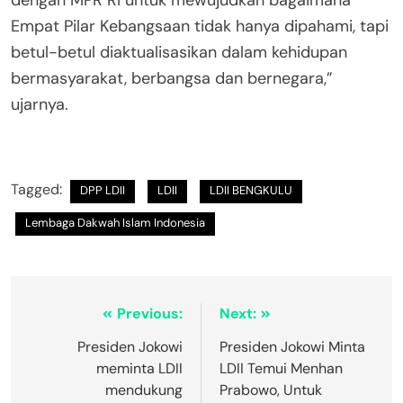
dengan MPR RI untuk mewujudkan bagaimana
Empat Pilar Kebangsaan tidak hanya dipahami, tapi
betul-betul diaktualisasikan dalam kehidupan
bermasyarakat, berbangsa dan bernegara,”
ujarnya.
Tagged:
DPP LDII
LDII
LDII BENGKULU
Lembaga Dakwah Islam Indonesia
Previous:
Next:
Presiden Jokowi
Presiden Jokowi Minta
meminta LDII
LDII Temui Menhan
mendukung
Prabowo, Untuk