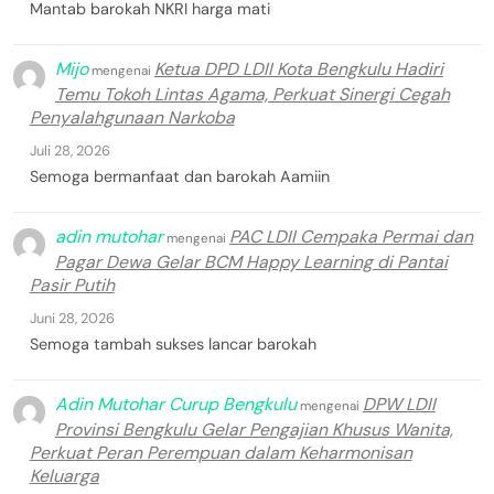
Mantab barokah NKRI harga mati
Mijo
Ketua DPD LDII Kota Bengkulu Hadiri
mengenai
Temu Tokoh Lintas Agama, Perkuat Sinergi Cegah
Penyalahgunaan Narkoba
Juli 28, 2026
Semoga bermanfaat dan barokah Aamiin
adin mutohar
PAC LDII Cempaka Permai dan
mengenai
Pagar Dewa Gelar BCM Happy Learning di Pantai
Pasir Putih
Juni 28, 2026
Semoga tambah sukses lancar barokah
Adin Mutohar Curup Bengkulu
DPW LDII
mengenai
Provinsi Bengkulu Gelar Pengajian Khusus Wanita,
Perkuat Peran Perempuan dalam Keharmonisan
Keluarga