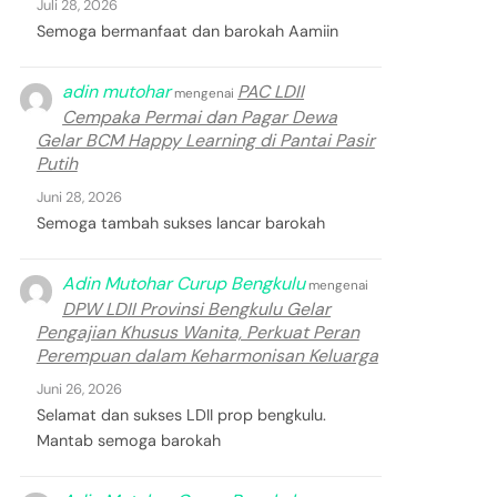
Juli 28, 2026
Semoga bermanfaat dan barokah Aamiin
adin mutohar
PAC LDII
mengenai
Cempaka Permai dan Pagar Dewa
Gelar BCM Happy Learning di Pantai Pasir
Putih
Juni 28, 2026
Semoga tambah sukses lancar barokah
Adin Mutohar Curup Bengkulu
mengenai
DPW LDII Provinsi Bengkulu Gelar
Pengajian Khusus Wanita, Perkuat Peran
Perempuan dalam Keharmonisan Keluarga
Juni 26, 2026
Selamat dan sukses LDII prop bengkulu.
Mantab semoga barokah