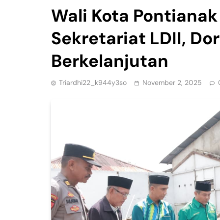
Wali Kota Pontiana
Sekretariat LDII, Do
Berkelanjutan
Triardhi22_k944y3so
November 2, 2025