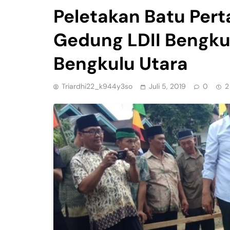
Peletakan Batu Pe
Gedung LDII Bengkul
Bengkulu Utara
Triardhi22_k944y3so
Juli 5, 2019
0
2