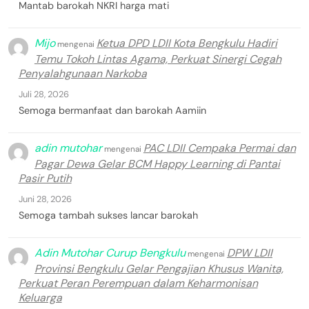
Mantab barokah NKRI harga mati
Mijo
Ketua DPD LDII Kota Bengkulu Hadiri
mengenai
Temu Tokoh Lintas Agama, Perkuat Sinergi Cegah
Penyalahgunaan Narkoba
Juli 28, 2026
Semoga bermanfaat dan barokah Aamiin
adin mutohar
PAC LDII Cempaka Permai dan
mengenai
Pagar Dewa Gelar BCM Happy Learning di Pantai
Pasir Putih
Juni 28, 2026
Semoga tambah sukses lancar barokah
Adin Mutohar Curup Bengkulu
DPW LDII
mengenai
Provinsi Bengkulu Gelar Pengajian Khusus Wanita,
Perkuat Peran Perempuan dalam Keharmonisan
Keluarga