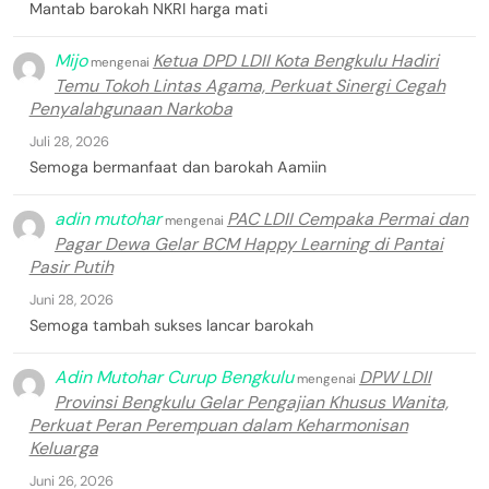
Mantab barokah NKRI harga mati
Mijo
Ketua DPD LDII Kota Bengkulu Hadiri
mengenai
Temu Tokoh Lintas Agama, Perkuat Sinergi Cegah
Penyalahgunaan Narkoba
Juli 28, 2026
Semoga bermanfaat dan barokah Aamiin
adin mutohar
PAC LDII Cempaka Permai dan
mengenai
Pagar Dewa Gelar BCM Happy Learning di Pantai
Pasir Putih
Juni 28, 2026
Semoga tambah sukses lancar barokah
Adin Mutohar Curup Bengkulu
DPW LDII
mengenai
Provinsi Bengkulu Gelar Pengajian Khusus Wanita,
Perkuat Peran Perempuan dalam Keharmonisan
Keluarga
Juni 26, 2026