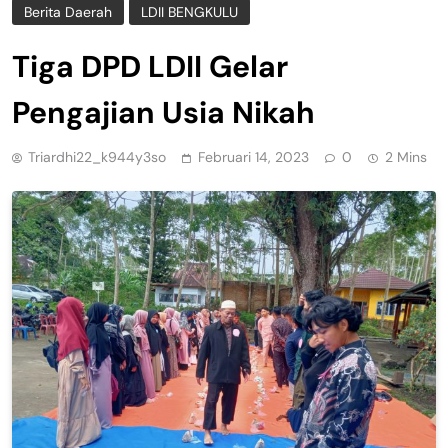
Berita Daerah
LDII BENGKULU
Tiga DPD LDII Gelar
Pengajian Usia Nikah
Triardhi22_k944y3so
Februari 14, 2023
0
2 Mins