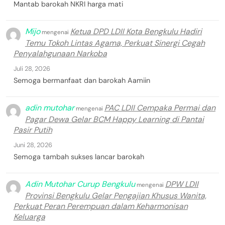
Mantab barokah NKRI harga mati
Mijo
Ketua DPD LDII Kota Bengkulu Hadiri
mengenai
Temu Tokoh Lintas Agama, Perkuat Sinergi Cegah
Penyalahgunaan Narkoba
Juli 28, 2026
Semoga bermanfaat dan barokah Aamiin
adin mutohar
PAC LDII Cempaka Permai dan
mengenai
Pagar Dewa Gelar BCM Happy Learning di Pantai
Pasir Putih
Juni 28, 2026
Semoga tambah sukses lancar barokah
Adin Mutohar Curup Bengkulu
DPW LDII
mengenai
Provinsi Bengkulu Gelar Pengajian Khusus Wanita,
Perkuat Peran Perempuan dalam Keharmonisan
Keluarga