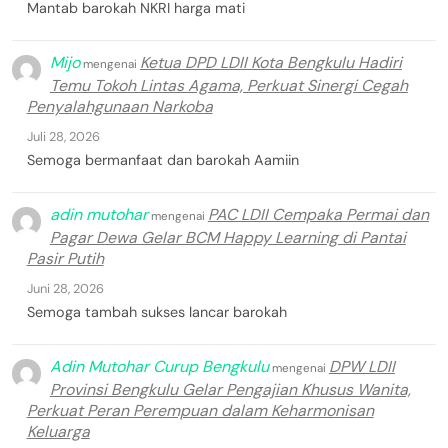
Mantab barokah NKRI harga mati
Mijo
Ketua DPD LDII Kota Bengkulu Hadiri
mengenai
Temu Tokoh Lintas Agama, Perkuat Sinergi Cegah
Penyalahgunaan Narkoba
Juli 28, 2026
Semoga bermanfaat dan barokah Aamiin
adin mutohar
PAC LDII Cempaka Permai dan
mengenai
Pagar Dewa Gelar BCM Happy Learning di Pantai
Pasir Putih
Juni 28, 2026
Semoga tambah sukses lancar barokah
Adin Mutohar Curup Bengkulu
DPW LDII
mengenai
Provinsi Bengkulu Gelar Pengajian Khusus Wanita,
Perkuat Peran Perempuan dalam Keharmonisan
Keluarga