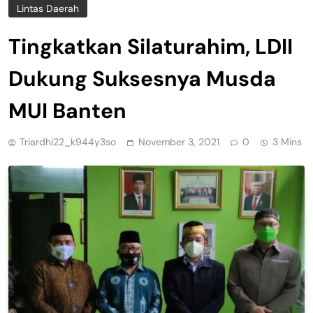
Lintas Daerah
Tingkatkan Silaturahim, LDII
Dukung Suksesnya Musda
MUI Banten
Triardhi22_k944y3so
November 3, 2021
0
3 Mins