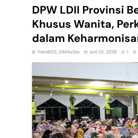
DPW LDII Provinsi B
Khusus Wanita, Per
dalam Keharmonisa
Triardhi22_k944y3so
Juni 25, 2026
1