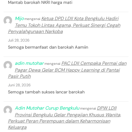
Mantab barokah NKRI harga mati
Mijo
Ketua DPD LDII Kota Bengkulu Hadiri
mengenai
Temu Tokoh Lintas Agama, Perkuat Sinergi Cegah
Penyalahgunaan Narkoba
Juli 28, 2026
Semoga bermanfaat dan barokah Aamiin
adin mutohar
PAC LDII Cempaka Permai dan
mengenai
Pagar Dewa Gelar BCM Happy Learning di Pantai
Pasir Putih
Juni 28, 2026
Semoga tambah sukses lancar barokah
Adin Mutohar Curup Bengkulu
DPW LDII
mengenai
Provinsi Bengkulu Gelar Pengajian Khusus Wanita,
Perkuat Peran Perempuan dalam Keharmonisan
Keluarga