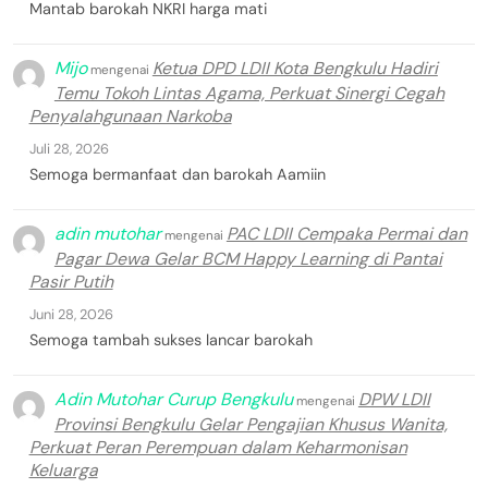
Mantab barokah NKRI harga mati
Mijo
Ketua DPD LDII Kota Bengkulu Hadiri
mengenai
Temu Tokoh Lintas Agama, Perkuat Sinergi Cegah
Penyalahgunaan Narkoba
Juli 28, 2026
Semoga bermanfaat dan barokah Aamiin
adin mutohar
PAC LDII Cempaka Permai dan
mengenai
Pagar Dewa Gelar BCM Happy Learning di Pantai
Pasir Putih
Juni 28, 2026
Semoga tambah sukses lancar barokah
Adin Mutohar Curup Bengkulu
DPW LDII
mengenai
Provinsi Bengkulu Gelar Pengajian Khusus Wanita,
Perkuat Peran Perempuan dalam Keharmonisan
Keluarga