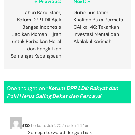
Previous:
Next:
Tahun Baru Islam,
Gubernur Jatim
Ketum DPP LDII Ajak
Khofifah Buka Permata
Bangsa Indonesia
CAI ke-46: Tekankan
Jadikan Momen Hijrah
Investasi Mental dan
untuk Perbaikan Moral
Akhlakul Karimah
dan Bangkitkan
Semangat Kebangsaan
One thought on “
Ketum DPP LDII: Rakyat dan
Polri Harus Saling Dekat dan Percaya
”
Suwarto
berkata:
Juli 1, 2025 pukul 1:47 am
Semoga terwujud dengan baik