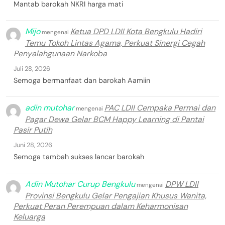
Mantab barokah NKRI harga mati
Mijo
Ketua DPD LDII Kota Bengkulu Hadiri
mengenai
Temu Tokoh Lintas Agama, Perkuat Sinergi Cegah
Penyalahgunaan Narkoba
Juli 28, 2026
Semoga bermanfaat dan barokah Aamiin
adin mutohar
PAC LDII Cempaka Permai dan
mengenai
Pagar Dewa Gelar BCM Happy Learning di Pantai
Pasir Putih
Juni 28, 2026
Semoga tambah sukses lancar barokah
Adin Mutohar Curup Bengkulu
DPW LDII
mengenai
Provinsi Bengkulu Gelar Pengajian Khusus Wanita,
Perkuat Peran Perempuan dalam Keharmonisan
Keluarga