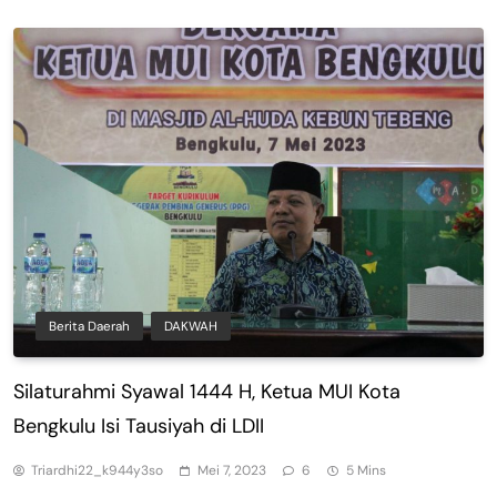
Berita Daerah
DAKWAH
Silaturahmi Syawal 1444 H, Ketua MUI Kota
Bengkulu Isi Tausiyah di LDII
Triardhi22_k944y3so
Mei 7, 2023
6
5 Mins