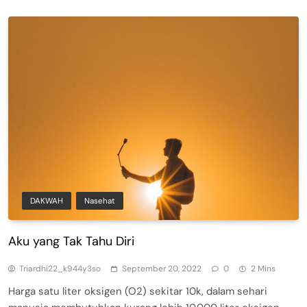
DAKWAH
Nasehat
Aku yang Tak Tahu Diri
Triardhi22_k944y3so
September 20, 2022
0
2 Mins
Harga satu liter oksigen (O2) sekitar 10k, dalam sehari