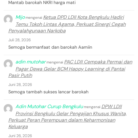
Mantab barokah NKRI harga mati
Mijo
Ketua DPD LDII Kota Bengkulu Hadiri
mengenai
Temu Tokoh Lintas Agama, Perkuat Sinergi Cegah
Penyalahgunaan Narkoba
Juli 28, 2026
Semoga bermanfaat dan barokah Aamiin
adin mutohar
PAC LDII Cempaka Permai dan
mengenai
Pagar Dewa Gelar BCM Happy Learning di Pantai
Pasir Putih
Juni 28, 2026
Semoga tambah sukses lancar barokah
Adin Mutohar Curup Bengkulu
DPW LDII
mengenai
Provinsi Bengkulu Gelar Pengajian Khusus Wanita,
Perkuat Peran Perempuan dalam Keharmonisan
Keluarga
Juni 26, 2026