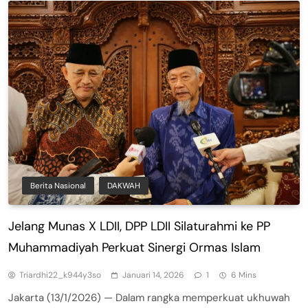
Berita Nasional
DAKWAH
Jelang Munas X LDII, DPP LDII Silaturahmi ke PP
Muhammadiyah Perkuat Sinergi Ormas Islam
Triardhi22_k944y3so
Januari 14, 2026
1
6 Mins
Jakarta (13/1/2026) — Dalam rangka memperkuat ukhuwah