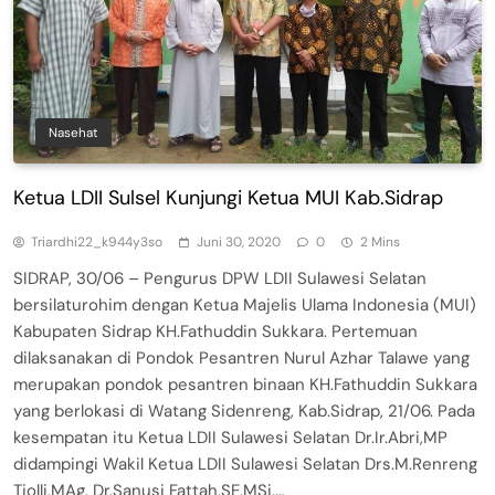
Nasehat
Ketua LDII Sulsel Kunjungi Ketua MUI Kab.Sidrap
Triardhi22_k944y3so
Juni 30, 2020
0
2 Mins
SIDRAP, 30/06 – Pengurus DPW LDII Sulawesi Selatan
bersilaturohim dengan Ketua Majelis Ulama Indonesia (MUI)
Kabupaten Sidrap KH.Fathuddin Sukkara. Pertemuan
dilaksanakan di Pondok Pesantren Nurul Azhar Talawe yang
merupakan pondok pesantren binaan KH.Fathuddin Sukkara
yang berlokasi di Watang Sidenreng, Kab.Sidrap, 21/06. Pada
kesempatan itu Ketua LDII Sulawesi Selatan Dr.Ir.Abri,MP
didampingi Wakil Ketua LDII Sulawesi Selatan Drs.M.Renreng
Tjolli,MAg, Dr.Sanusi Fattah,SE,MSi,…