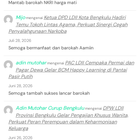
Mantab barokah NKRI harga mati
Mijo
Ketua DPD LDII Kota Bengkulu Hadiri
mengenai
Temu Tokoh Lintas Agama, Perkuat Sinergi Cegah
Penyalahgunaan Narkoba
Juli 28, 2026
Semoga bermanfaat dan barokah Aamiin
adin mutohar
PAC LDII Cempaka Permai dan
mengenai
Pagar Dewa Gelar BCM Happy Learning di Pantai
Pasir Putih
Juni 28, 2026
Semoga tambah sukses lancar barokah
Adin Mutohar Curup Bengkulu
DPW LDII
mengenai
Provinsi Bengkulu Gelar Pengajian Khusus Wanita,
Perkuat Peran Perempuan dalam Keharmonisan
Keluarga
Juni 26, 2026