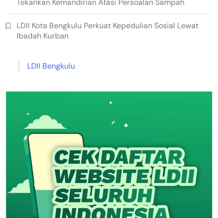
Tekankan Kemandirian Atasi Persoalan Sampah
LDII Kota Bengkulu Perkuat Kepedulian Sosial Lewat
Ibadah Kurban
LDII Bengkulu